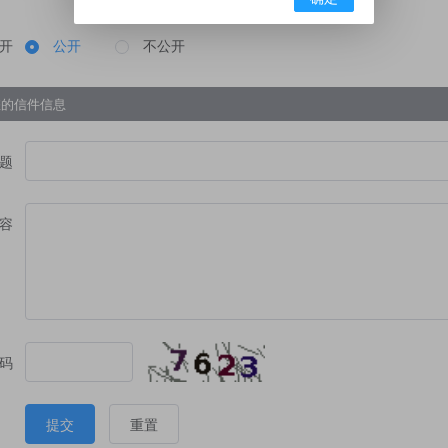
开
公开
不公开
您的信件信息
题
容
码
提交
重置