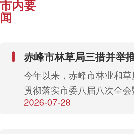
市内要
闻
赤峰市林草局三措并举
沙地歼灭战
今年以来，赤峰市林业和草
贯彻落实市委八届八次全会
2026-07-28
济工作会议精神，紧紧围绕
两大沙地歼灭战攻坚行动实