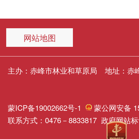
沙”模式，今年新建穿沙公路
随即对其进行了细致检查，
改到位，整改合格率100%
护的良好风尚。下一步，林
冒雪、踏沙巡林，严厉查处
里，实现修一条路、治一片
无明显外伤，但身体虚弱、
赤峰市将持续发力“绿剑202
局将持续做好野生动物救助
牧、打击各类破坏森林资源
方群众的综合效益。在多元
不足，暂时丧失野外生存能
网站地图
月底前全面完成剩余抽检任
作，畅通群众上报渠道，让
为，持续密切监测野生动物
面，积极引导社会资本注入
雕鸮的虚弱状态，工作人员
抽检覆盖率、不合格种苗处
意都得到妥善回应，让更多
况，以日复一日的坚守筑牢
集团、自治区防沙治沙基金
了适量食物和饮水，帮助其
程用苗合格率3个100%；1
主办：赤峰市林业和草原局
地址：赤
在这片土地上安然栖居。
屏障，让林区成为野生动物
和社会组织深度对接，202
适、恢复基础体能。为保障
成“双随机、一公开”全覆盖
的安心家园。下一步，巴林
取到位社会资金0.38亿元
系统化、专业化的康复养护
推行草种质量检测“双报告”
场将深入推进智慧林区建设
蒙ICP备19002662号-1
蒙公网安备 150
以国家重点工程投入为主、
工作人员完成应急救助、状
用苗留样备查制度，实现种
联系方式：0476－8833817 政府网站标识
好生态修复与日常管护，巩
力量积极参与的多元共建格
后，依规稳妥将雕鸮转运至
查、去向可追。“绿剑”出鞘