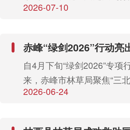
草湿荒一体化保护修复项目等
2026-07-10
类，当即将其送至县林草局
野生狐狸的身影，狐狸悠然
期重点项目，争取项目投资8
助。接到求助后，林西县林
对护林员的镜头毫无惧色，
通过造林种草、工程固沙、
动物保护工作人员第一时间
汽车好奇打量，丝毫不见对
复等综合措施，全力推进防
赤峰“绿剑2026”行动亮
鸟进行物种鉴别和全面检查
备。更令人欣喜的是，如今
单：抽检合格率100%！
林草质量巩固提升工程建设
自4月下旬“绿剑2026”专
鸟为国家二级重点保护野生
内，野鸡成群，野兔频现，
乔灌草结合、点线面交织的
来，赤峰市林草局聚焦“三北
燕隼。经仔细检查，发现其
然。这些野生动物的频频“打
体系。同时，在巴林右旗、
2026-06-24
草湿荒一体化保护修复等重
局部羽毛脱落，运动功能受
林场生态环境持续向好、护
旗、翁牛特旗等地集中打造
目，加强对苗木、林木种子
飞行能力丧失，暂无其他明
著的生动写照。这一幅幅生
工程，形成可复制、可推广
三大类种苗全流程质量监管
为确保受伤野生动物得到专
生态画卷，得益于林场始终