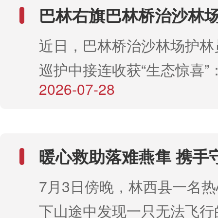
目标任务，坚持系统治理、
巴林右旗巴林桥治沙林场
理、赋能治理“三轮驱动”，
动物频频“现身”，绘就
近日，巴林桥治沙林场护林
新画卷
尔沁、浑善达克两大沙地歼
巡护中接连收获“生态惊喜”
得阶段性新成效。截至目前
2026-07-28
西站辖区，护林员实地拍到
完成生态建设任务42.25万
生狍子在林间悠然觅食的珍
理 筑牢生态屏障“压舱石”
此前，林场高科技森林防火
大沙地歼灭战“四大治理区”
暖心救助落难燕隼 携手
的“智慧天眼”也曾捕捉到两
实施科尔沁沙地综合治理项
生灵
7月3日傍晚，林西县一名
穿行的灵动身影。无独有偶
达克沙地综合治理项目（二
下山途中发现一只无法飞行
力格音浑迪护林站辖区也多