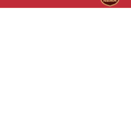
林成果，全力守护林区生态
治理 书写融合发展“新篇章
救护站接受进一步系统化康
关。赤峰市将以“零容忍”态
续擦亮人与自然和谐共生的
林工程与荒漠化防治内蒙古
待其体能完全恢复、具备独
种苗质量生命线，用优质种
片。
站，赤峰市持续深化与朱教
存能力后，将适时放归自然
北”工程筑牢绿色根基！
研团队协同合作，聚焦两大
助行动快速有序，是部门联
战科技需求，将前沿科研成
参与生态保护的生动实践。
地综合治理，全力打造“治
林西县林草局将继续加强野
用沙”一体化的“赤峰模式”，
资源保护，完善应急救助机
与自然和谐共生”理念提供
打击破坏野生动植物资源违
设范例。同时，依托科研院
持续巩固辖区生态保护成果