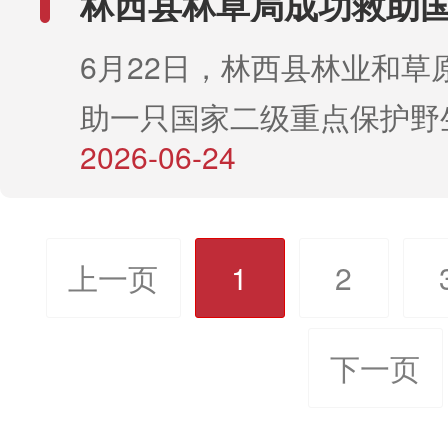
林西县林草局成功救助
板，以点带面推动治理成效
进“双随机、一公开”检查，
统化救治，7月6日，林草
保护动物雕鸮
态保护摆在突出位置。多年
升。创新治理 激活多元参与
6月22日，林西县林业和草
苗“入口关”。截至目前，全
将这只燕隼安全移送至野生
桥治沙林场持续开展生态治
源”依托“三北”六期工程建
助一只国家二级重点保护野
治区级抽检40个苗批，市级
站进行养护观察，待其羽翼
修复，严格执行封山禁牧政
广以工代赈模式，深度挖掘
2026-06-24
——雕鸮。这只雕鸮因体弱
苗批，旗县区级抽检81个
复飞行能力后择机放归自然
稳固生态根基，不断改善沙
设沙障、压沙等用工环节的
法自主飞行，在大井镇一群
种子3个种批，草种子7个
来，林西县持续加大野生动
件。同时，林场全面落实林
力，充分调动农牧民参与防
发现。当日上午，林西县林
批次合格率达100%。针对
上一页
1
2
法宣传力度，群众保护意识
依托护林员巡护APP与高科
积极性。截至目前，已发放
大井镇派出所转来求助信息
的标签填写不规范、作业设
识显著增强。此次热心群众
火预警系统，搭建“人防+技
683万元，真正让沙区群众
动物保护工作人员立即赶赴
下一页
完善等问题，已现场下达整
报、携手林草部门救助野生
化、精细化巡护体系，对29.
上“生态饭”。同时，大力推
辨认，确认该鸟类为雕鸮。
并限时整改，目前，所有问
心举动，充分展现了全民参
护区域实施网格化管理。护