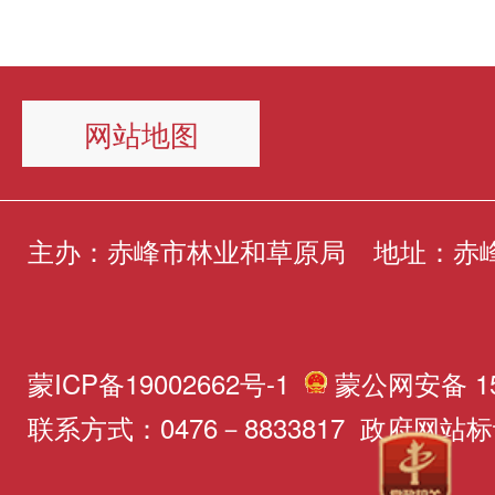
员履职尽责、连续作战，前
题调研组坚持服务导向、问
灭火练习。随后，参训人员
推动草畜共治入手，严格落实
疆云遥”平台查看历年影像、
先后深入三个盟市的旗县、
了安全生产应急预案、野外
程六期建设全流程闭环管理
监督平台”查阅佐证材料，
网站地图
和项目实施现场，通过召开
应急预案、林草行业生产安
护长效机制，在落实好项目
查，初步筛选疑似问题图斑
实地踏查等形式，逐项了解
故隐患判定标准、野外调查
的同时加强项目储备，有序
展实地抽查指导，切实为基
推进落实情况，详细掌握各
主办：赤峰市林业和草原局
地址：赤
等制度文件，并观看了安全
北”工程六期规划任务建设
实地抽查时，细致查看问题
开展中遇到的难点、堵点和
片，进一步夯实了安全责任
认定是否准确、整改措施落
效。调研组注重“从基层视
范操作意识。本次活动内容
蒙ICP备19002662号-1
蒙公网安备 150
位、植被恢复是否达标等，
为基层需求想办法”，每到
排紧凑，既有理论授课，又
联系方式：0476－8833817 政府网站标识
题，现场予以指导反馈，同
取一线工作人员的意见建议
练，有效增强了全体职工安