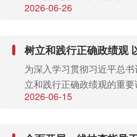
效率。为保障投稿工作平稳
2026-06-26
急处置能力，近期，内蒙古
处，各有关盟市主要负责人
对此前通过邮箱投稿的作者
业和草原监测规划院组织开
上，集体观看了“三北”工程
制定了过渡方案，已进入邮
全知识讲座及灭火器材现场
塔克拉玛干沙漠边缘阻击战
程的稿件，将继续按原渠道
树立和践行正确政绩观 
动。本次活动特邀玉泉区消
会宣传片。国家林草局一级
引领生态绿——自治区
受系统切换影响。相关审稿
为深入学习贯彻习近平总书
总站赴东三盟开展重点
召政府专职消防队张斌同志
旗同志传达了“三北”工程建
通过邮箱或电话（0471－33
暨联合党建活动
立和践行正确政绩观的重要
讲。张斌同志结合长期一线
精神，通报了歼灭战区上半年
0471－3394105）与作
2026-06-15
实把政绩观学习教育成果转
验，围绕办公场所及家庭常
程总体进展和下半年工作考
无需在新系统重复提交，避
工作成效，2026年6月上
患、初期火灾扑救要点、火
后，涉及歼灭战区的5个省
理。此次在线采编系统的启
林业和草原工作总站赴呼伦
救方法等内容进行了系统讲
言。国家林草局草原管理司