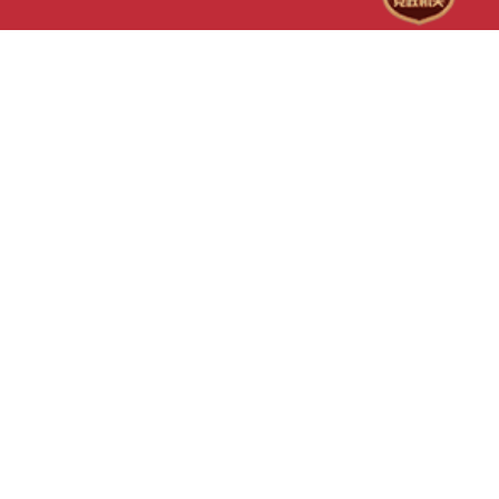
督力量全程嵌入。此外，还
了解具体困难。针对基层反
识和自救互救能力，为单位
区重点公路建设项目违规违
和诉求，坚持“能现场解决
工作奠定了坚实基础。下一
草湿地等排查整治情况及信
决，不能现场解决的带回研
将持续推进安全隐患排查整
理等开展调研指导，精准摸
关问题与盟市、旗县现场交
安全防线。
强化业务指导。通过本次抽
研判，对后续工作优化方向
帮助基层进一步提升图斑核
在的问题提出指导性意见。
及问题整改质效，持续压实
业务同频振，三级联动聚合
后期管护及相关监管责任，
间，依托项目实施现场，分
牢林草整治工作纪律防线和
贝尔市陈巴尔虎旗羊草种植