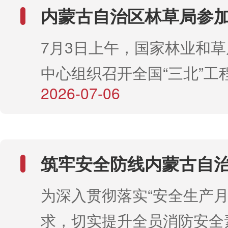
用由中国知网提供技术支持
内蒙古自治区林草局参加
编系统。目前，官方采编平
北”工程 东部战区（歼
7月3日上午，国家林业和
际交流会
（https：／／nmld．cbpt．c
中心组织召开全国“三北”工
／portal）已全面开放。作
2026-07-06
2026年上半年省际交流会
者投稿入口”并完成注册，
草局党组成员、副局长武国
交稿件。新系统实现了“投
表我区就2026年度歼灭战区
修改—录用”全流程线上化
筑牢安全防线内蒙古自
程建设进展成效、主要做法
审稿进度实时查询与反馈接
和草原监测规划院开展 
为深入贯彻落实“安全生产月
知识讲座及应急演练活
题及下一步重点工作等方面
效降低时间成本，提升学术
求，切实提升全员消防安全
内蒙古自治区林草局草管处