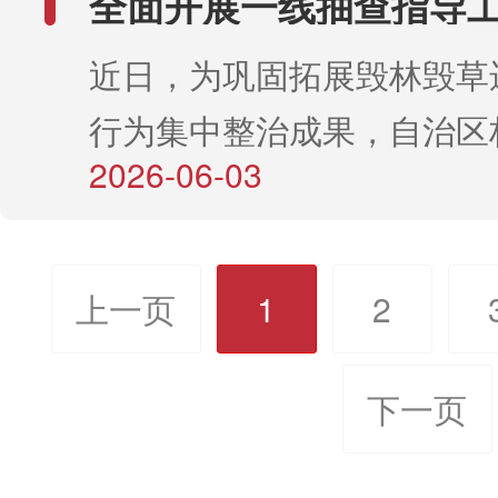
全面开展一线抽查指导工
蒙古自治区林业和草原监测
兴安盟、通辽市，围绕森林
过真实案例让大家更加深刻
林草生态问题整改成效
司长解读了“草畜共治”行动
进数字化办刊、提升服务效
近日，为巩固拓展毁林毁草
险、乡村绿化美化、古树名
了“防消结合、预防为主”的
任务与实施路径。最后，国
举措。《内蒙古林业调查设
行为集中整治成果，自治区
基层林草工作站、林草科技
座内容贴近实际、通俗易懂
生态中心一级巡视员许传德
续聚焦林草科技领域，持续
2026-06-03
保障中心、监测保障中心组
项目、退耕还林工程、公益
人员对火灾风险识别和应急
北”工程作为国家生态战略
量研究成果。规划院诚挚邀
组，联动纪检监督力量，分
和羊草种植补贴项目八项重
等消防安全知识有了更清晰
重要性，并就涉及省区开展2
者、读者及审稿专家体验全
各盟市、内蒙古森工集团核
展专题调研，并同步在两个
上一页
1
2
理论培训结束后，进行了现
二轮“三北”工程项目包片指
共同见证内蒙古自治区林业
治工作中无问题图斑认定、
区开展联合党建活动，推动
材使用实操演练。张斌同志
安排。下一步，内蒙古自治
测规划院期刊的数字化发展
整改销号等情况，现阶段实
下一页
与业务工作深度融合、同向
了干粉灭火器的操作步骤和
将紧盯2026年建设目标，
作已圆满收官。工作期间，
一、下沉一线摸实情，立足
使用方法，并指导参训人员
推进歼灭战区年度生态建设