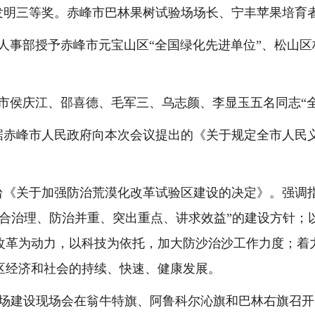
发明三等奖。赤峰市巴林果树试验场场长、宁丰苹果培育
人事部授予赤峰市元宝山区“全国绿化先进单位”、松山区
市
侯庆江、邵喜德、毛军三、乌志颜、李显玉五名同志“
据赤峰市人民政府向本次会议提出的《关于规定全市人民
台《关于加强防治荒漠化改革试验区建设的决定》。强调
合治理、防治并重、突出重点、讲求效益
”
的建设方针；
改革为动力，以科技为依托，加大防沙治沙工作力度；着
区经济和社会的持续、快速、健康发展。
场建设现场会在翁牛特旗、阿鲁科尔沁旗和巴林右旗召开