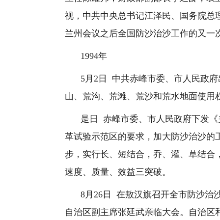
视，中共中央总书记江泽民、国务院总
兰州会议之后全国防沙治沙工作的又一
1994
年
5
月
2
日
中共赤峰市委、市人民政府
山、荒沟、荒滩、荒沙和荒水地面使用
是日
赤峰市委、市人民政府下发《
革试验示范区的要求，加大防沙治沙的
步，实行长、短结合，乔、灌、草结合
速度、质量、效益三突破。
8
月
26
日
在敖汉旗召开全市防沙治
自治区副主席张廷武亲临大会。自治区