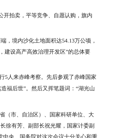
公开拍卖，平等竞争、自愿认购，旗内
西端，境内沙化土地面积达
54.13
万公顷，
，建设高产高效治理开发区
”
的总体要
行
5
人来赤峰考察。先后参观了赤峰国家
然造福后世”。然后又挥笔题词：“湖光山
省（市、自治区）、国家科研单位、大
部长徐有芳、副部长祝光耀，国家计委副
党中央、国务院对这次会议十分关心和重