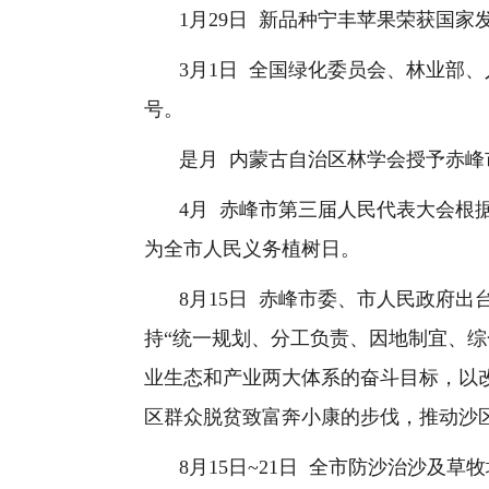
1
月
29
日
新品种宁丰苹果荣获国家
3
月
1
日
全国绿化委员会、林业部、
号。
是月
内蒙古自治区林学会授予
赤峰
4
月
赤峰市第三届人民代表大会根
为全市人民义务植树日。
8
月
15
日
赤峰市委、市人民政府出
持
“
统一规划、分工负责、因地制宜、综
业生态和产业两大体系的奋斗目标，以
区群众脱贫致富奔小康的步伐，推动沙
8
月
15
日
~21
日
全市防沙治沙及草牧