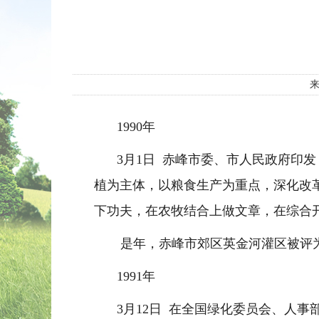
1990
年
3
月
1
日
赤峰市委、市人民政府印发
植为主体，以粮食生产为重点，深化改
下功夫，在农牧结合上做文章，在综合
是年，赤峰市郊区英金河灌区被评为
1991
年
3
月
12
日
在全国绿化委员会、人事