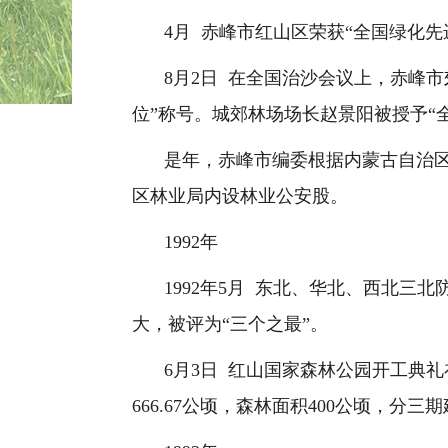
4
月
赤峰市红山区荣获“全国绿化先
8
月
2
日
在全国治沙会议上，赤峰市
位”称号。城郊林场场长赵景阳被授予“
是年，赤峰市编委根据内蒙古自治
区林业局内设林业公安股。
1992
年
1992
年
5
月
东北、华北、西北三北
大，被评为
“
三个之最
”
。
6
月
3
日
红山国家森林公园开工典礼
666.67
公顷，森林面积
400
公顷，分三期