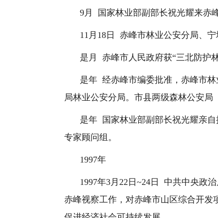
9
月
国家林业部副部长祝光耀来赤
11
月
18
日
赤峰市林业公安分局、宁
是月
赤峰市人民政府获“三北防护
是年
经赤峰市编委批准，赤峰市林
局林业公安分局。市县两级森林公安局
是年
国家林业部副部长祝光耀亲自
专家顾问组。
1997
年
1997
年
3
月
22
日
~24
日
中共中央政治
赤峰视察工作，对赤峰市山区综合开发
促进经济社会可持续发展。