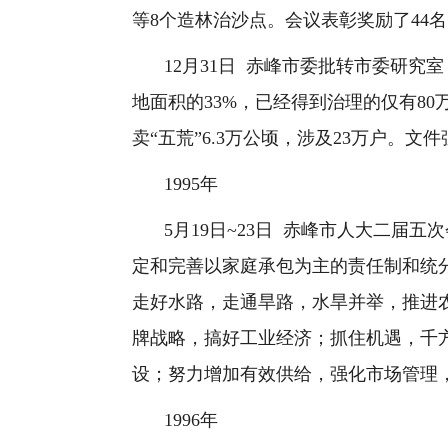
等
8
个造林治沙点。会议表彰奖励了
44
名
12
月
31
日
赤峰市委批转市委研究室
地面积的
33%
，已经得到治理的仅有
80
卖“五荒”
6.3
万公顷，涉及
23
万户。文件
1995
年
5
月
19
日
~23
日
赤峰市人大二届五次
定和完善以家庭承包为主的责任制和统
走好水路，走通旱路，水旱并举，推进
牌战略，搞好工业经济；抓住机遇，千
设；努力增加有效供给，强化市场管理
1996
年