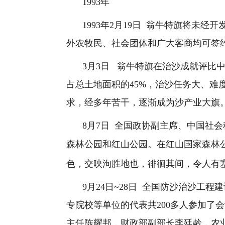
1993
年
1993
年
2
月
19
日
翁牛特旗将未经开
外农牧民、社会团体和广大客商均可签
3
月
3
日
翁牛特旗在治沙成就评比
占总土地面积的
45%
，治沙任务大、难
求，经多年苦干，逐渐成为沙产业大旗
8
月
7
日
全国政协副主席、中国社会
森林公园和红山公园。在红山国家森林
色，交映洵胜地也，徘徊其间，令人有
9
月
24
日
~28
日
全国防沙治沙工程建
专院校等单位的代表共
200
多人参加了会
主任陈耀邦，财政部副部长李廷龄，农