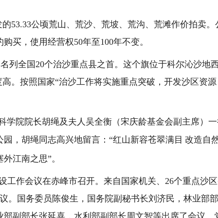
发的
53.33
公顷荒山、荒沙、荒坡、荒沟、荒滩作价拍卖。
约购买，使用经营权
50
年至
100
年不变。
中名列全国
20
个治沙重点县之首。这个旗位于科尔沁沙地
度高。按照国家
“
治沙工作将实施重点突破，开发沙区资源
。
科学院院长胡绳及夫人吴全衡（宋庆龄基金会副主席）一
公园，胡绳同志高兴地留言：“红山新容苍翠满目
改造自
塞外江南之思”。
设工作会议在赤峰市召开。来自国家机关、
26
个重点沙区
议。国务委员陈俊生，国务院副秘书长刘济民，林业部
业部副部长张延喜，水利部副部长周文智等出席了会议。