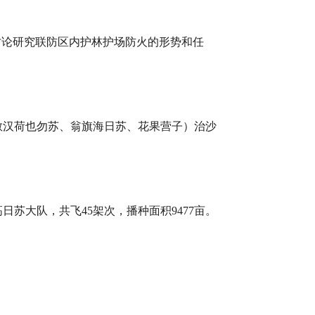
讨论研究联防区内护林护场防火的形势和任
敖汉荷也勿苏、翁旗海日苏、花果营子）治沙
苏大队，共飞45架次，播种面积9477亩。