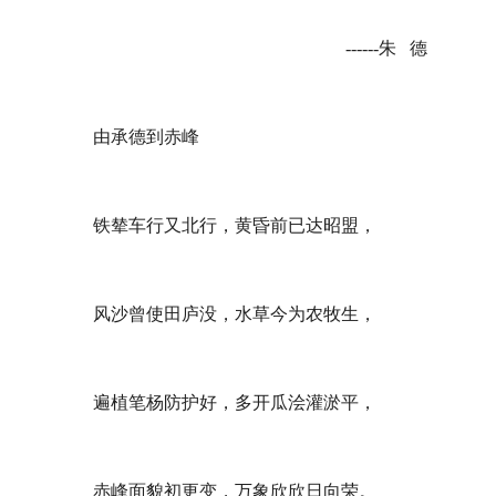
------朱 德
由承德到赤峰
铁辇车行又北行，黄昏前已达昭盟，
风沙曾使田庐没，水草今为农牧生，
遍植笔杨防护好，多开瓜浍灌淤平，
赤峰面貌初更变，万象欣欣日向荣。